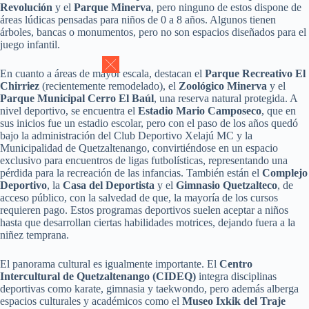
Revolución
y el
Parque Minerva
, pero ninguno de estos dispone de
áreas lúdicas pensadas para niños de 0 a 8 años. Algunos tienen
árboles, bancas o monumentos, pero no son espacios diseñados para el
juego infantil.
En cuanto a áreas de mayor escala, destacan el
Parque Recreativo El
Chirriez
(recientemente remodelado), el
Zoológico Minerva
y el
Parque Municipal Cerro El Baúl
, una reserva natural protegida. A
nivel deportivo, se encuentra el
Estadio Mario Camposeco
, que en
sus inicios fue un estadio escolar, pero con el paso de los años quedó
bajo la administración del Club Deportivo Xelajú MC y la
Municipalidad de Quetzaltenango, convirtiéndose en un espacio
exclusivo para encuentros de ligas futbolísticas, representando una
pérdida para la recreación de las infancias. También están el
Complejo
Deportivo
, la
Casa del Deportista
y el
Gimnasio Quetzalteco
, de
acceso público, con la salvedad de que, la mayoría de los cursos
requieren pago. Estos programas deportivos suelen aceptar a niños
hasta que desarrollan ciertas habilidades motrices, dejando fuera a la
niñez temprana.
El panorama cultural es igualmente importante. El
Centro
Intercultural de Quetzaltenango (CIDEQ)
integra disciplinas
deportivas como karate, gimnasia y taekwondo, pero además alberga
espacios culturales y académicos como el
Museo Ixkik del Traje