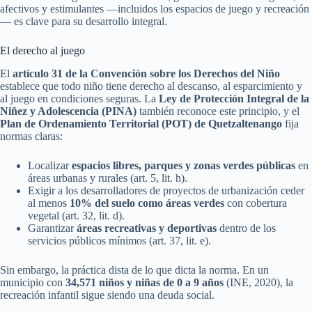
afectivos y estimulantes —incluidos los espacios de juego y recreación
— es clave para su desarrollo integral.
El derecho al juego
El
artículo 31 de la Convención sobre los Derechos del Niño
establece que todo niño tiene derecho al descanso, al esparcimiento y
al juego en condiciones seguras. La
Ley de Protección Integral de la
Niñez y Adolescencia (PINA)
también reconoce este principio, y el
Plan de Ordenamiento Territorial (POT) de Quetzaltenango
fija
normas claras:
Localizar
espacios libres, parques y zonas verdes públicas
en
áreas urbanas y rurales (art. 5, lit. h).
Exigir a los desarrolladores de proyectos de urbanización ceder
al menos
10% del suelo como áreas verdes
con cobertura
vegetal (art. 32, lit. d).
Garantizar
áreas recreativas y deportivas
dentro de los
servicios públicos mínimos (art. 37, lit. e).
Sin embargo, la práctica dista de lo que dicta la norma. En un
municipio con
34,571 niños y niñas de 0 a 9 años
(INE, 2020), la
recreación infantil sigue siendo una deuda social.