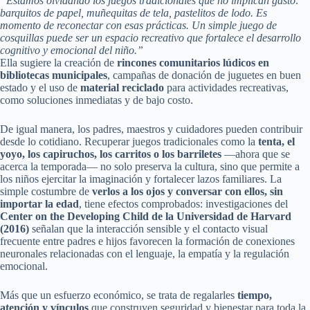
“Estamos olvidando los juegos tradicionales que no implican gasto:
barquitos de papel, muñequitas de tela, pastelitos de lodo. Es
momento de reconectar con esas prácticas. Un simple juego de
cosquillas puede ser un espacio recreativo que fortalece el desarrollo
cognitivo y emocional del niño.”
Ella sugiere la creación de
rincones comunitarios lúdicos en
bibliotecas municipales
, campañas de donación de juguetes en buen
estado y el uso de
material reciclado
para actividades recreativas,
como soluciones inmediatas y de bajo costo.
De igual manera, los padres, maestros y cuidadores pueden contribuir
desde lo cotidiano. Recuperar juegos tradicionales como la
tenta, el
yoyo, los capiruchos, los carritos o los barriletes
—ahora que se
acerca la temporada— no solo preserva la cultura, sino que permite a
los niños ejercitar la imaginación y fortalecer lazos familiares. La
simple costumbre de
verlos a los ojos y conversar con ellos, sin
importar la edad
, tiene efectos comprobados: investigaciones del
Center on the Developing Child de la Universidad de Harvard
(2016)
señalan que la interacción sensible y el contacto visual
frecuente entre padres e hijos favorecen la formación de conexiones
neuronales relacionadas con el lenguaje, la empatía y la regulación
emocional.
Más que un esfuerzo económico, se trata de regalarles
tiempo,
atención y vínculos
que construyen seguridad y bienestar para toda la