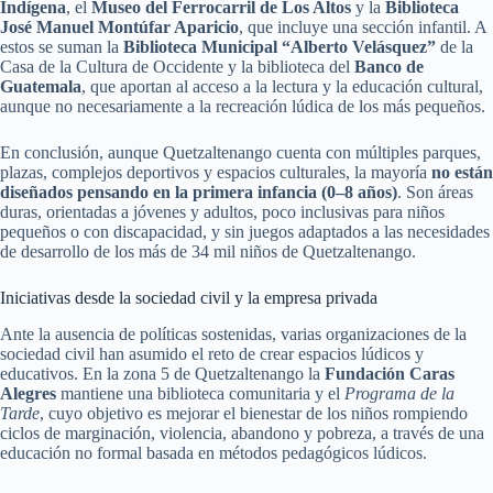
Indígena
, el
Museo del Ferrocarril de Los Altos
y la
Biblioteca
José Manuel Montúfar Aparicio
, que incluye una sección infantil. A
estos se suman la
Biblioteca Municipal “Alberto Velásquez”
de la
Casa de la Cultura de Occidente y la biblioteca del
Banco de
Guatemala
, que aportan al acceso a la lectura y la educación cultural,
aunque no necesariamente a la recreación lúdica de los más pequeños.
En conclusión, aunque Quetzaltenango cuenta con múltiples parques,
plazas, complejos deportivos y espacios culturales, la mayoría
no están
diseñados pensando en la primera infancia (0–8 años)
. Son áreas
duras, orientadas a jóvenes y adultos, poco inclusivas para niños
pequeños o con discapacidad, y sin juegos adaptados a las necesidades
de desarrollo de los más de 34 mil niños de Quetzaltenango.
Iniciativas desde la sociedad civil y la empresa privada
Ante la ausencia de políticas sostenidas, varias organizaciones de la
sociedad civil han asumido el reto de crear espacios lúdicos y
educativos. En la zona 5 de Quetzaltenango la
Fundación Caras
Alegres
mantiene una biblioteca comunitaria y el
Programa de la
Tarde
, cuyo objetivo es mejorar el bienestar de los niños rompiendo
ciclos de marginación, violencia, abandono y pobreza, a través de una
educación no formal basada en métodos pedagógicos lúdicos.