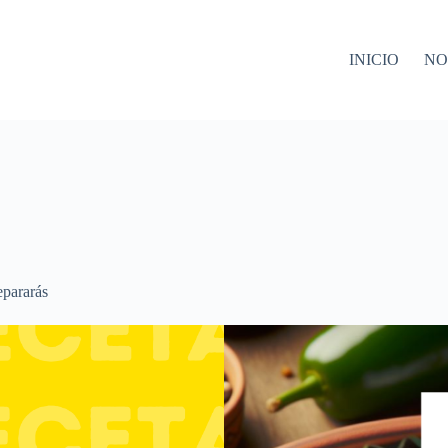
INICIO
NO
epararás