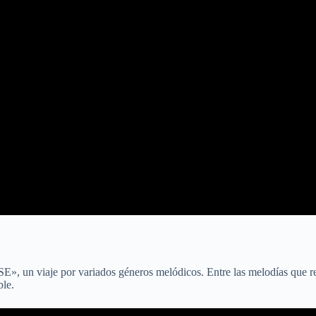
 un viaje por variados géneros melódicos. Entre las melodías que res
ble.