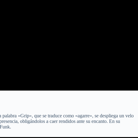
a palabra «Grip», que se traduce como «agarre», se despliega un velo
presencia, obligándolos a caer rendidos ante su encanto. En su
 Funk.