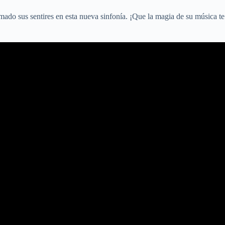
mado sus sentires en esta nueva sinfonía. ¡Que la magia de su música te