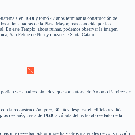
 Guatemala en
1610
y tomó 47 años terminar la construcción del
os a dos cuadras de la Plaza Mayor, más conocida por los
al. En este Templo, ahora ruinas, podemos observar la imagen
ica, San Felipe de Neri y quizá esté Santa Catarina.
r se podían ver cuadros pintados, que son autoría de Antonio Ramírez de
n la reconstrucción; pero, 30 años después, el edificio resultó
iglos después, cerca de
1920
la cúpula del techo abovedado de la
sonas que deseaban adquirir piedra y otros materiales de construcción