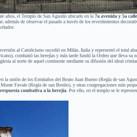
nte años, el Templo de San Agustín ubicado en la
7a avenida y 5a call
ar; además de observar el pasado a través de los revestimientos decorat
velador.
 conversión al Catolicismo sucedió en Milán, Italia y representó el tot
fricano), combatió las herejías y más tarde fundó la Orden que lleva
glesia al norte de aquel continente mediante su difusión del ideal crist
en la unión de los Ermitaños del Beato Juan Bueno (Regla de san Agust
l Monte Favale (Regla de san Benito), y otras congregaciones más peq
respuesta combativa a la herejía
. Por ello, en el templo se le repres