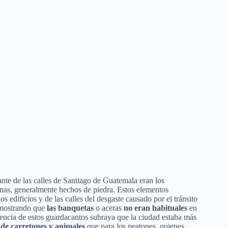
ante de las calles de Santiago de Guatemala eran los
inas, generalmente hechos de piedra. Estos elementos
los edificios y de las calles del desgaste causado por el tránsito
demostrando que
las banquetas
o aceras
no eran habituales
en
stencia de estos guardacantos subraya que la ciudad estaba más
 de carretones y animales
que para los peatones, quienes