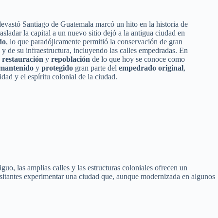
evastó Santiago de Guatemala marcó un hito en la historia de
asladar la capital a un nuevo sitio dejó a la antigua ciudad en
do
, lo que paradójicamente permitió la conservación de gran
l y de su infraestructura, incluyendo las calles empedradas. En
a
restauración
y
repoblación
de lo que hoy se conoce como
mantenido
y
protegido
gran parte del
empedrado original
,
dad y el espíritu colonial de la ciudad.
guo, las amplias calles y las estructuras coloniales ofrecen un
y visitantes experimentar una ciudad que, aunque modernizada en algunos