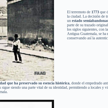
El terremoto de
1773
que d
la ciudad. La decisión de tr
un
estado semiabandona
parte de su trazado origina
los siglos siguientes, con l
Antigua Guatemala, se ha
conservando así la autentici
udad que ha preservado su esencia
histórica
, donde el empedrado anti
es sigue siendo una parte vital de su identidad, permitiendo a locales 
mala.