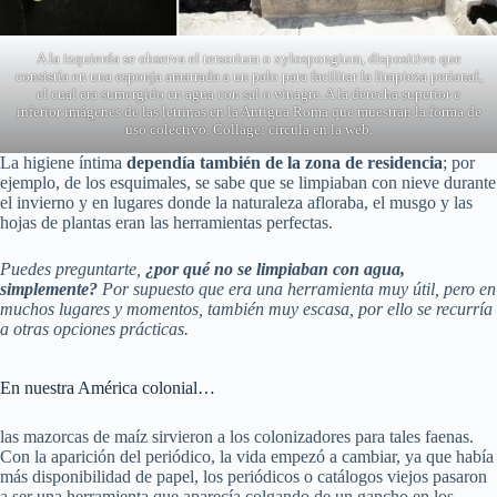
A la izquierda se observa el tersorium o xylospongium, dispositivo que
consistía en una esponja amarrada a un palo para facilitar la limpieza perianal,
el cual era sumergido en agua con sal o vinagre. A la derecha superior e
inferior imágenes de las letrinas en la Antigua Roma que muestran la forma de
uso colectivo. Collage: circula en la web.
La higiene íntima
dependía también de la zona de residencia
; por
ejemplo, de los esquimales, se sabe que se limpiaban con nieve durante
el invierno y en lugares donde la naturaleza afloraba, el musgo y las
hojas de plantas eran las herramientas perfectas.
Puedes preguntarte,
¿por qué no se limpiaban con agua,
simplemente?
Por supuesto que era una herramienta muy útil, pero en
muchos lugares y momentos, también muy escasa, por ello se recurría
a otras opciones prácticas.
En nuestra América colonial…
las mazorcas de maíz sirvieron a los colonizadores para tales faenas.
Con la aparición del periódico, la vida empezó a cambiar, ya que había
más disponibilidad de papel, los periódicos o catálogos viejos pasaron
a ser una herramienta que aparecía colgando de un gancho en los